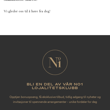
Vi gleder oss til å høre fra deg!
BLI EN DEL AV VÅR NO1
LOJALITETSKLUBB
Opptjen bonuspoeng, få eksklusive tilbud, tidlig adgang til nyheter og
invitasjoner til spennende arrangementer - unike fordeler for deg