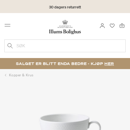
30 dagers returrett
LOGG INN
FAVORIT
Menu
SØK
SALGET ER BLITT ENDA BEDRE - KJØP
HER
Kopper & Krus