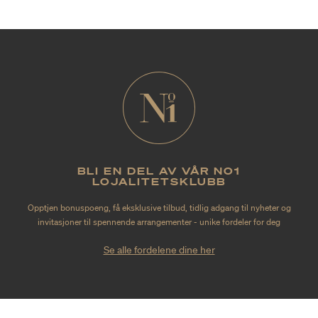
BLI EN DEL AV VÅR NO1
LOJALITETSKLUBB
Opptjen bonuspoeng, få eksklusive tilbud, tidlig adgang til nyheter og
invitasjoner til spennende arrangementer - unike fordeler for deg
Se alle fordelene dine her