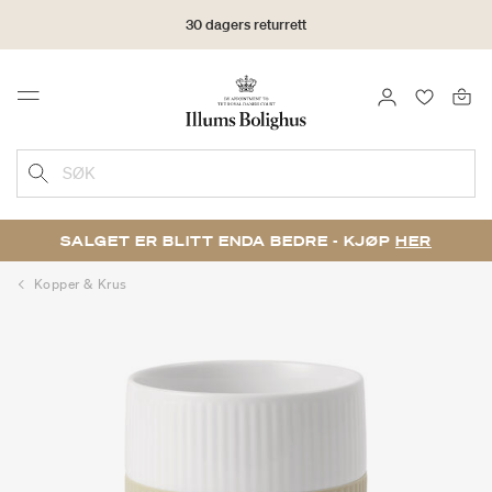
30 dagers returrett
LOGG INN
FAVORIT
Menu
SØK
SALGET ER BLITT ENDA BEDRE - KJØP
HER
Kopper & Krus