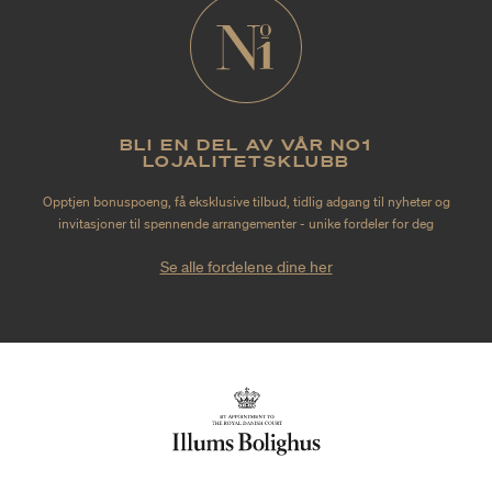
BLI EN DEL AV VÅR NO1
LOJALITETSKLUBB
Opptjen bonuspoeng, få eksklusive tilbud, tidlig adgang til nyheter og
invitasjoner til spennende arrangementer - unike fordeler for deg
Se alle fordelene dine her