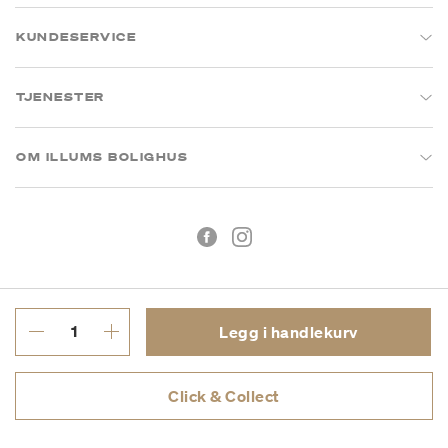
KUNDESERVICE
TJENESTER
OM ILLUMS BOLIGHUS
Legg i handlekurv
Kjøpsbetingelser
Personvern
Click & Collect
MVA: 993 075 930