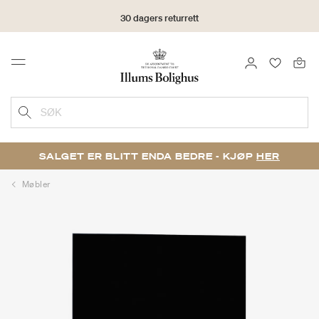
30 dagers returrett
LOGG INN
FAVORIT
Menu
SØK
SALGET ER BLITT ENDA BEDRE - KJØP
HER
Møbler