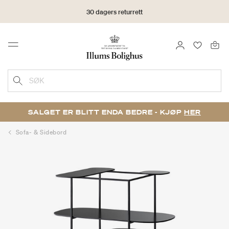
30 dagers returrett
LOGG INN
FAVORIT
Menu
SØK
SALGET ER BLITT ENDA BEDRE - KJØP
HER
Sofa- & Sidebord