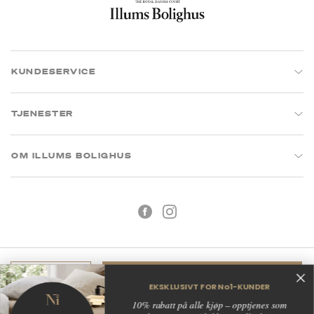
KUNDESERVICE
TJENESTER
OM ILLUMS BOLIGHUS
Legg i handlekurv
EKSKLUSIVT FOR No1-KUNDER
Kjøpsbetingelser
Personvern
10% rabatt på alle kjøp – opptjenes som