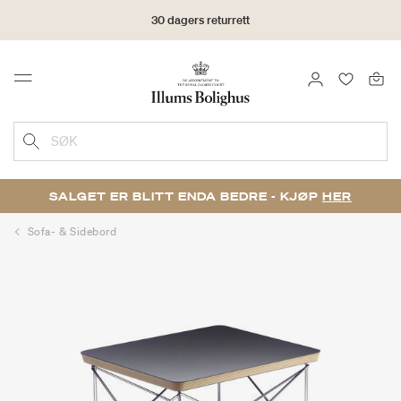
30 dagers returrett
LOGG INN
FAVORIT
Menu
SØK
SALGET ER BLITT ENDA BEDRE - KJØP
HER
Sofa- & Sidebord