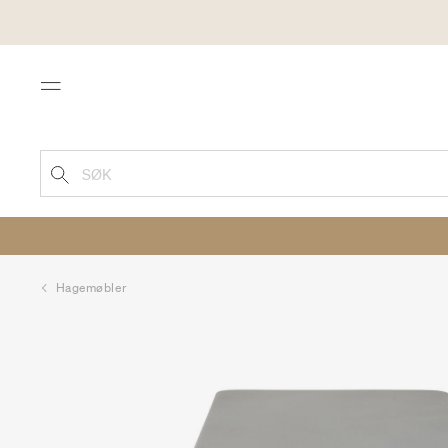
Menu
SØK
Hagemøbler