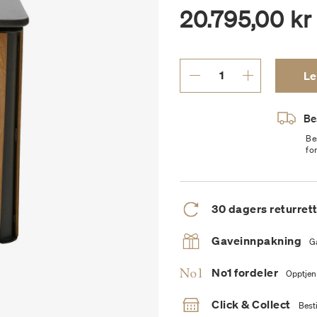
20.795,00 kr
Le
Bes
Be
fo
30 dagers returret
Gaveinnpakning
G
No1 fordeler
Opptjen
Click & Collect
Besti