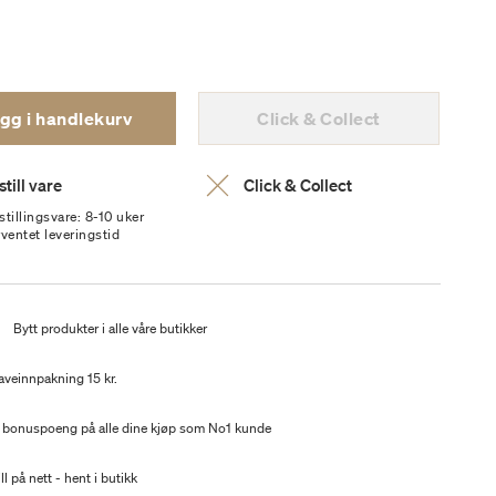
gg i handlekurv
Click & Collect
till vare
Click & Collect
stillingsvare: 8-10 uker
rventet leveringstid
t
Bytt produkter i alle våre butikker
aveinnpakning 15 kr.
 bonuspoeng på alle dine kjøp som No1 kunde
ll på nett - hent i butikk