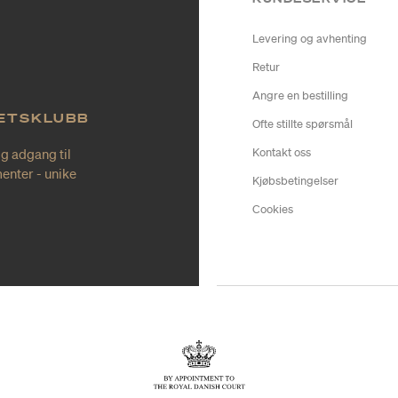
Levering og avhenting
Retur
Angre en bestilling
TETSKLUBB
Ofte stillte spørsmål
ig adgang til
Kontakt oss
enter - unike
Kjøbsbetingelser
Cookies