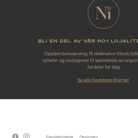
BLI EN DEL AV VÅR NO1 LOJALI
Opptjen bonuspoeng, få eksklusive tilbud, tidl
nyheter og invitasjoner til spennende arrangem
fordeler for deg
Se alle fordelene dine her
Kjøpsbetingelser
Personvern