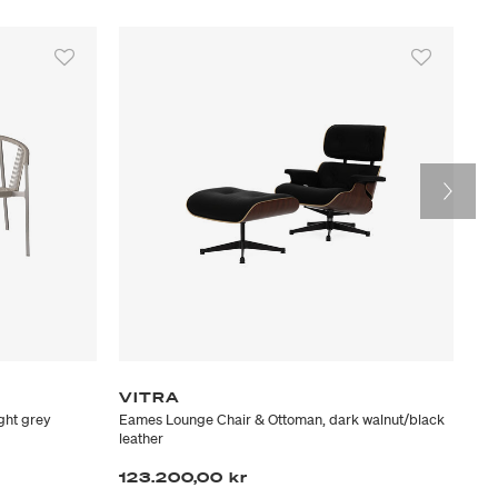
VITRA
L
ght grey
Eames Lounge Chair & Ottoman, dark walnut/black
KNA
leather
3.
123.200,00 kr