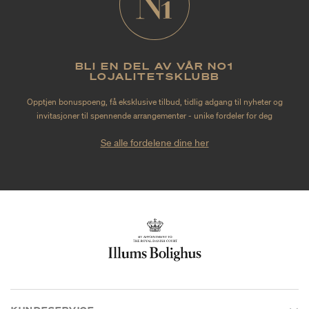
BLI EN DEL AV VÅR NO1
LOJALITETSKLUBB
Opptjen bonuspoeng, få eksklusive tilbud, tidlig adgang til nyheter og
invitasjoner til spennende arrangementer - unike fordeler for deg
Se alle fordelene dine her