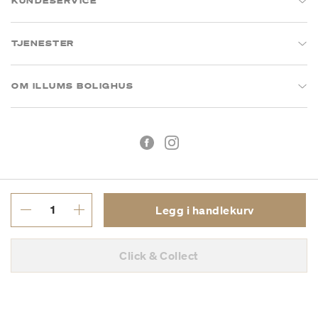
KUNDESERVICE
TJENESTER
OM ILLUMS BOLIGHUS
Legg i handlekurv
Kjøpsbetingelser
Personvern
Click & Collect
MVA: 993 075 930
Copyright © 2026 Illums Bolighus