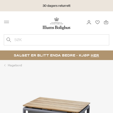
30 dagers returrett
LOGG INN
FAVORIT
Menu
SØK
SALGET ER BLITT ENDA BEDRE - KJØP
HER
Hagebord