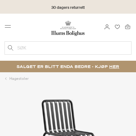
30 dagers returrett
LOGG INN
FAVORIT
Menu
SØK
SALGET ER BLITT ENDA BEDRE - KJØP
HER
Hagestoler