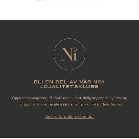
BLI EN DEL AV VÅR NO1
LOJALITETSKLUBB
Opptjen bonuspoeng, få eksklusive tilbud, tidlig adgang til nyheter og
invitasjoner til spennende arrangementer - unike fordeler for deg
Se alle fordelene dine her