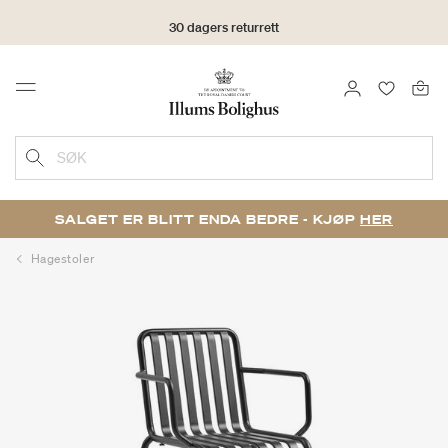
30 dagers returrett
LOGG INN
FAVORIT
Menu
SØK
SALGET ER BLITT ENDA BEDRE - KJØP
HER
Hagestoler