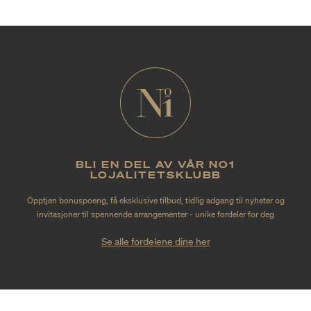
BLI EN DEL AV VÅR NO1
LOJALITETSKLUBB
Opptjen bonuspoeng, få eksklusive tilbud, tidlig adgang til nyheter og
invitasjoner til spennende arrangementer - unike fordeler for deg
Se alle fordelene dine her