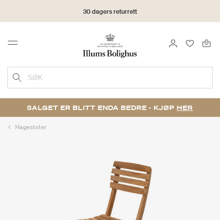
30 dagers returrett
LOGG INN
FAVORIT
Menu
SØK
SALGET ER BLITT ENDA BEDRE - KJØP
HER
Hagestoler