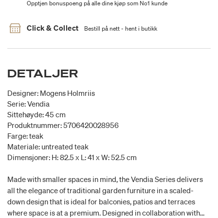
Opptjen bonuspoeng på alle dine kjøp som No1 kunde
Click & Collect
Bestill på nett - hent i butikk
DETALJER
Designer: Mogens Holmriis
Serie: Vendia
Sittehøyde: 45 cm
Produktnummer: 5706420028956
Farge: teak
Materiale: untreated teak
Dimensjoner: H: 82.5 x L: 41 x W: 52.5 cm
Made with smaller spaces in mind, the Vendia Series delivers
all the elegance of traditional garden furniture in a scaled-
down design that is ideal for balconies, patios and terraces
where space is at a premium. Designed in collaboration with