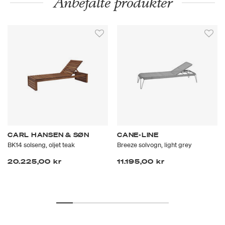
Anbefalte produkter
CARL HANSEN & SØN
CANE-LINE
BK14 solseng, oljet teak
Breeze solvogn, light grey
20.225,00 kr
11.195,00 kr