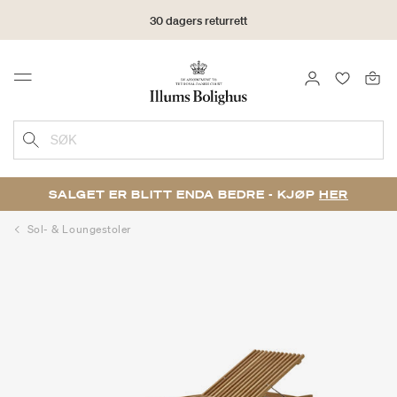
30 dagers returrett
LOGG INN
FAVORIT
Menu
SØK
SALGET ER BLITT ENDA BEDRE - KJØP
HER
Sol- & Loungestoler