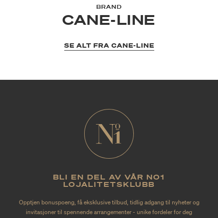
BRAND
CANE-LINE
SE ALT FRA CANE-LINE
BLI EN DEL AV VÅR NO1
LOJALITETSKLUBB
Opptjen bonuspoeng, få eksklusive tilbud, tidlig adgang til nyheter og
invitasjoner til spennende arrangementer - unike fordeler for deg