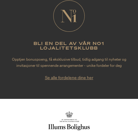
BLI EN DEL AV VÅR NO1
LOJALITETSKLUBB
Opptjen bonuspoeng, få eksklusive tilbud, tidlig adgang til nyheter og
invitasjoner til spennende arrangementer - unike fordeler for deg
Se alle fordelene dine her