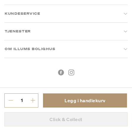
KUNDESERVICE
TJENESTER
OM ILLUMS BOLIGHUS
Legg i handlekurv
Kjøpsbetingelser
Personvern
Click & Collect
MVA: 993 075 930