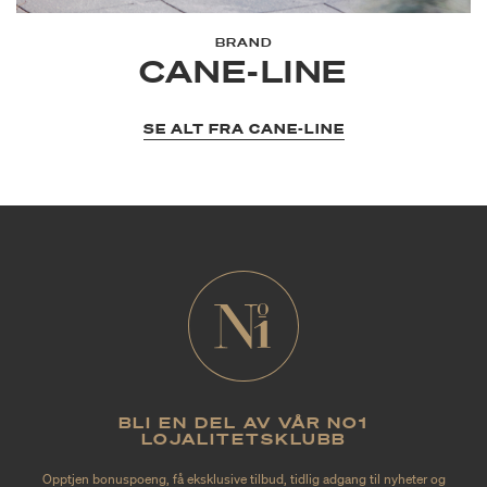
BRAND
CANE-LINE
SE ALT FRA CANE-LINE
BLI EN DEL AV VÅR NO1
LOJALITETSKLUBB
Opptjen bonuspoeng, få eksklusive tilbud, tidlig adgang til nyheter og