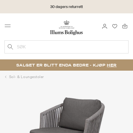
30 dagers returrett
LOGG INN
FAVORIT
Menu
SØK
SALGET ER BLITT ENDA BEDRE - KJØP
HER
Sol- & Loungestoler