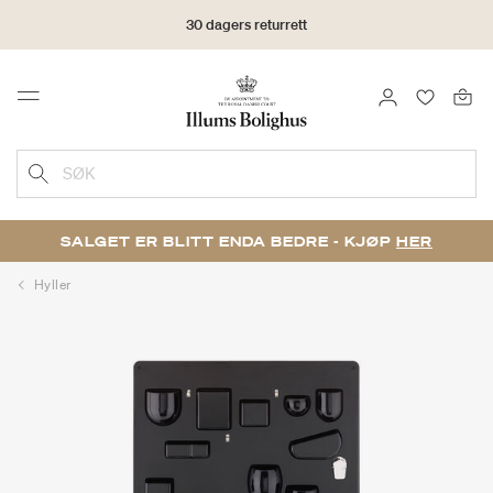
30 dagers returrett
LOGG INN
FAVORIT
Menu
SØK
SALGET ER BLITT ENDA BEDRE - KJØP
HER
Hyller