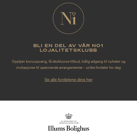
BLI EN DEL AV VÅR NO1
LOJALITETSKLUBB
Opptjen bonuspoeng, få eksklusive tilbud, tidlig adgang til nyheter og
invitasjoner til spennende arrangementer - unike fordeler for deg
Se alle fordelene dine her