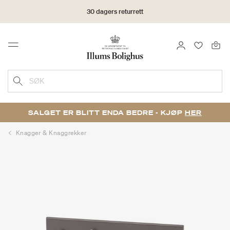
30 dagers returrett
LOGG INN
FAVORIT
Menu
SØK
SALGET ER BLITT ENDA BEDRE - KJØP
HER
Knagger & Knaggrekker