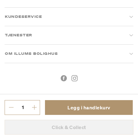
KUNDESERVICE
TJENESTER
OM ILLUMS BOLIGHUS
Legg i handlekurv
Kjøpsbetingelser
Personvern
Click & Collect
MVA: 993 075 930