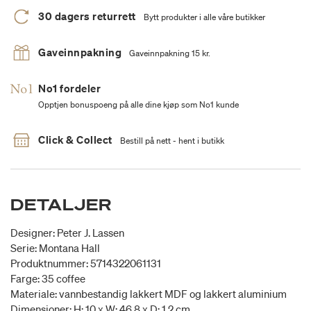
30 dagers returrett
Bytt produkter i alle våre butikker
Gaveinnpakning
Gaveinnpakning 15 kr.
No1 fordeler
Opptjen bonuspoeng på alle dine kjøp som No1 kunde
Click & Collect
Bestill på nett - hent i butikk
DETALJER
Designer: Peter J. Lassen
Serie: Montana Hall
Produktnummer: 5714322061131
Farge: 35 coffee
Materiale: vannbestandig lakkert MDF og lakkert aluminium
Dimensjoner: H: 10 x W: 46.8 x D: 1.2 cm