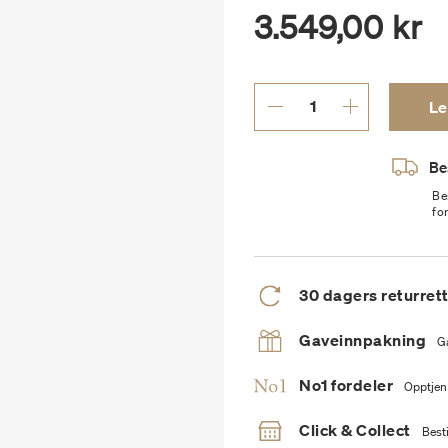
3.549,00 kr
Le
Bes
Be
fo
30 dagers returret
Gaveinnpakning
G
No1 fordeler
Opptjen
Click & Collect
Besti