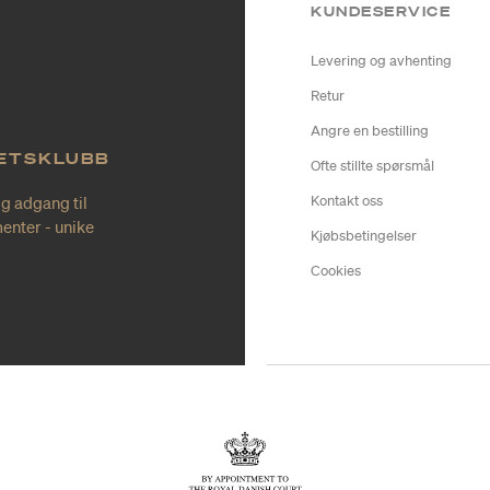
KUNDESERVICE
Levering og avhenting
Retur
Angre en bestilling
TETSKLUBB
Ofte stillte spørsmål
ig adgang til
Kontakt oss
enter - unike
Kjøbsbetingelser
Cookies