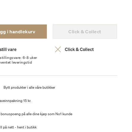
gg i handlekurv
Click & Collect
till vare
Click & Collect
stillingsvare: 6-8 uker
rventet leveringstid
t
Bytt produkter i alle våre butikker
aveinnpakning 15 kr.
 bonuspoeng på alle dine kjøp som No1 kunde
ll på nett - hent i butikk