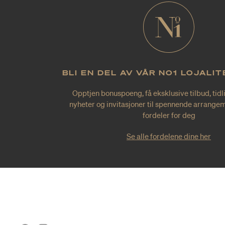
BLI EN DEL AV VÅR NO1 LOJALI
Opptjen bonuspoeng, få eksklusive tilbud, tidl
nyheter og invitasjoner til spennende arrangem
fordeler for deg
Se alle fordelene dine her