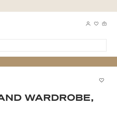
LOGG INN
FAVORITTE
Favorit
AND WARDROBE,