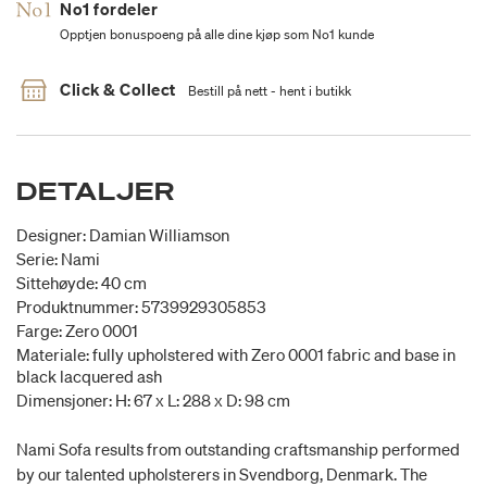
No1 fordeler
Opptjen bonuspoeng på alle dine kjøp som No1 kunde
Click & Collect
Bestill på nett - hent i butikk
DETALJER
Designer: Damian Williamson
Serie: Nami
Sittehøyde: 40 cm
Produktnummer: 5739929305853
Farge: Zero 0001
Materiale: fully upholstered with Zero 0001 fabric and base in
black lacquered ash
Dimensjoner: H: 67 x L: 288 x D: 98 cm
Nami Sofa results from outstanding craftsmanship performed
by our talented upholsterers in Svendborg, Denmark. The