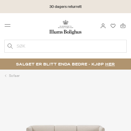
30 dagers returrett
LOGG INN
FAVORIT
Menu
SØK
SALGET ER BLITT ENDA BEDRE - KJØP
HER
Sofaer