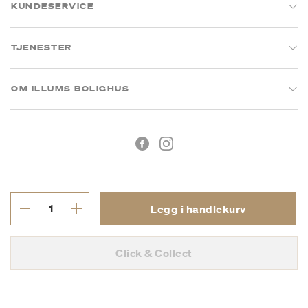
KUNDESERVICE
TJENESTER
OM ILLUMS BOLIGHUS
Legg i handlekurv
Kjøpsbetingelser
Personvern
Click & Collect
MVA: 993 075 930
Copyright © 2026 Illums Bolighus