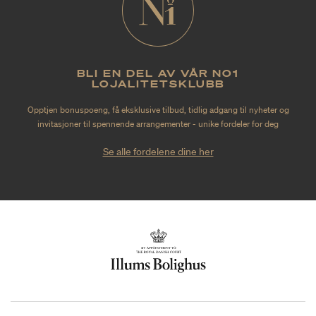
BLI EN DEL AV VÅR NO1
LOJALITETSKLUBB
Opptjen bonuspoeng, få eksklusive tilbud, tidlig adgang til nyheter og
invitasjoner til spennende arrangementer - unike fordeler for deg
Se alle fordelene dine her