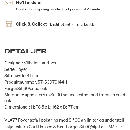
No1 fordeler
Opptjen bonuspoeng på alle dine kjøp som No1 kunde
Click & Collect
Bestill på nett - hent i butikk
DETALJER
Designer: Vilhelm Lauritzen
Serie: Foyer
Sittehøyde: 41 cm
Produktnummer: 5715397014411
Farge: Sif 90/oiled oak
Materiale: upholstery in Sif 90 aniline leather and frame in oiled
oak
Dimensjoner: H: 78.5 x L: 162 x D: 77 cm
VLA77 Foyer sofa i polstring med Sif 90 anilinlær og understell
i oljet eik fra Carl Hansen & Søn. Farge: Sif 90/oljet eik. Mål: H: