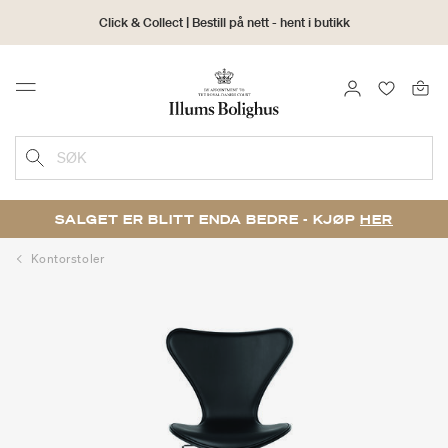
Click & Collect | Bestill på nett - hent i butikk
30 dagers returrett
LOGG INN
FAVORIT
Menu
SØK
SALGET ER BLITT ENDA BEDRE - KJØP
HER
Kontorstoler