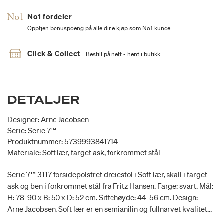
No1 fordeler
Opptjen bonuspoeng på alle dine kjøp som No1 kunde
Click & Collect
Bestill på nett - hent i butikk
DETALJER
Designer: Arne Jacobsen
Serie: Serie 7™
Produktnummer: 5739993841714
Materiale: Soft lær, farget ask, forkrommet stål
Serie 7™ 3117 forsidepolstret dreiestol i Soft lær, skall i farget
ask og ben i forkrommet stål fra Fritz Hansen. Farge: svart. Mål:
H: 78-90 x B: 50 x D: 52 cm. Sittehøyde: 44-56 cm. Design:
Arne Jacobsen. Soft lær er en semianilin og fullnarvet kvalitet
med et naturlig utseende og strukturer. Det kan forekomme