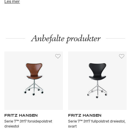
Les mer
spor og merker som gjør hver lærhud unik.
Anbefalte produkter
FRITZ HANSEN
FRITZ HANSEN
Serie 7™ 3117 forsidepolstret
Serie 7™ 3117 fullpolstret dreiestol,
dreiestol
svart