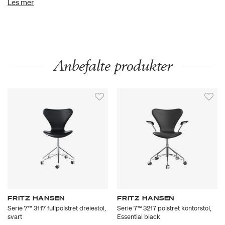
Les mer
ben i merker som gjør hver lærhud unik.
Anbefalte produkter
FRITZ HANSEN
FRITZ HANSEN
Serie 7™ 3117 fullpolstret dreiestol,
Serie 7™ 3217 polstret kontorstol,
svart
Essential black