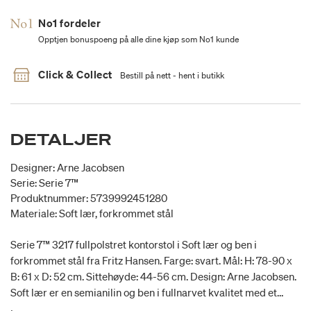
No1 fordeler
Opptjen bonuspoeng på alle dine kjøp som No1 kunde
Click & Collect
Bestill på nett - hent i butikk
DETALJER
Designer: Arne Jacobsen
Serie: Serie 7™
Produktnummer: 5739992451280
Materiale: Soft lær, forkrommet stål
Serie 7™ 3217 fullpolstret kontorstol i Soft lær og ben i
forkrommet stål fra Fritz Hansen. Farge: svart. Mål: H: 78-90 x
B: 61 x D: 52 cm. Sittehøyde: 44-56 cm. Design: Arne Jacobsen.
Soft lær er en semianilin og ben i fullnarvet kvalitet med et
naturlig utseende og strukturer. Det kan forekomme spor og