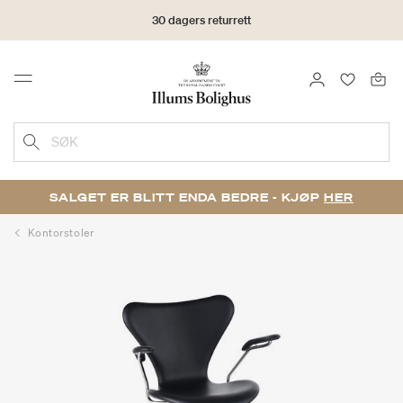
30 dagers returrett
LOGG INN
FAVORIT
Menu
SØK
SALGET ER BLITT ENDA BEDRE - KJØP
HER
Kontorstoler