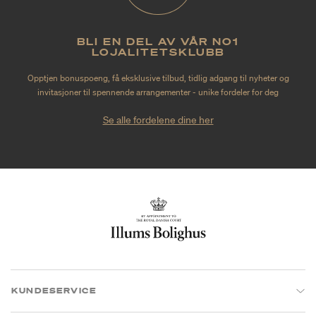
BLI EN DEL AV VÅR NO1
LOJALITETSKLUBB
Opptjen bonuspoeng, få eksklusive tilbud, tidlig adgang til nyheter og
invitasjoner til spennende arrangementer - unike fordeler for deg
Se alle fordelene dine her
KUNDESERVICE