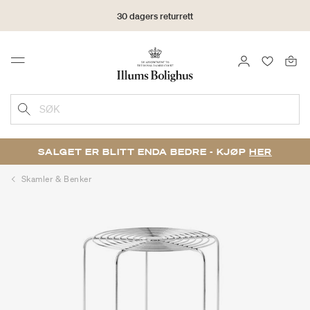
30 dagers returrett
LOGG INN
FAVORIT
Menu
SØK
SALGET ER BLITT ENDA BEDRE - KJØP
HER
Skamler & Benker