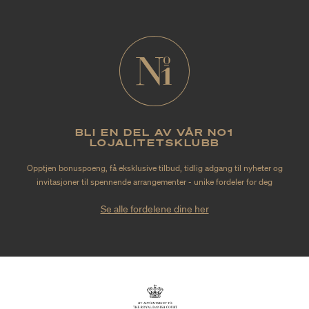
BLI EN DEL AV VÅR NO1
LOJALITETSKLUBB
Opptjen bonuspoeng, få eksklusive tilbud, tidlig adgang til nyheter og
invitasjoner til spennende arrangementer - unike fordeler for deg
Se alle fordelene dine her