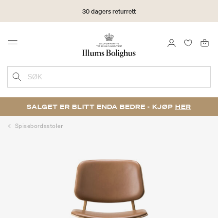
30 dagers returrett
LOGG INN
FAVORIT
Menu
SØK
SALGET ER BLITT ENDA BEDRE - KJØP
HER
Spisebordsstoler