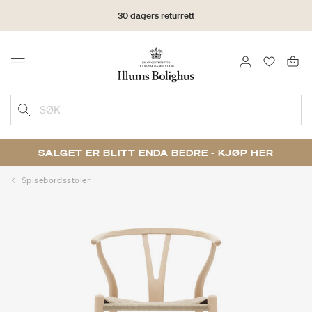
30 dagers returrett
LOGG INN
FAVORIT
Menu
SØK
SALGET ER BLITT ENDA BEDRE - KJØP
HER
Spisebordsstoler