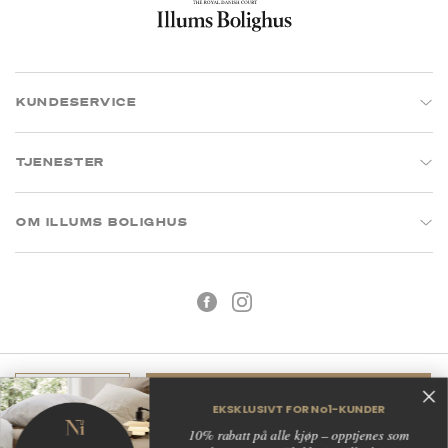
KUNDESERVICE
TJENESTER
OM ILLUMS BOLIGHUS
Legg i handlekurv
EKSKLUSIVT FOR No1-KUNDER
Kjøpsbetingelser
Personvern
10% rabatt på alle kjøp – opptjenes som