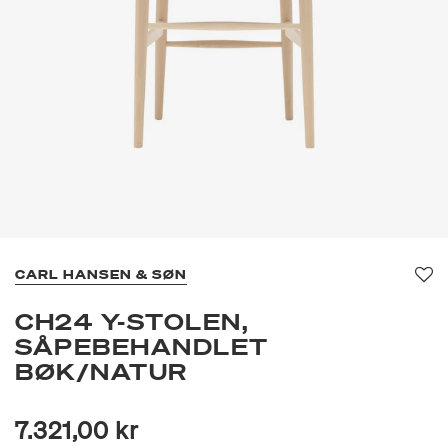
CARL HANSEN & SØN
Fav
CH24 Y-STOLEN,
SÅPEBEHANDLET
BØK/NATUR
7.321,00 kr