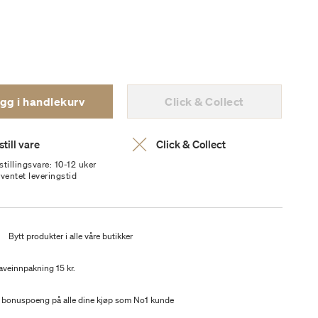
gg i handlekurv
Click & Collect
till vare
Click & Collect
stillingsvare: 10-12 uker
rventet leveringstid
t
Bytt produkter i alle våre butikker
aveinnpakning 15 kr.
 bonuspoeng på alle dine kjøp som No1 kunde