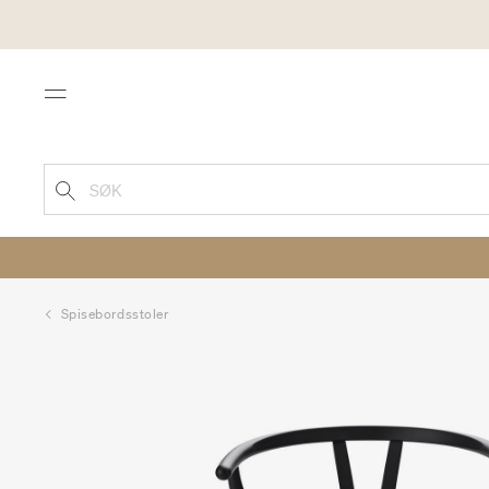
Menu
SØK
Spisebordsstoler