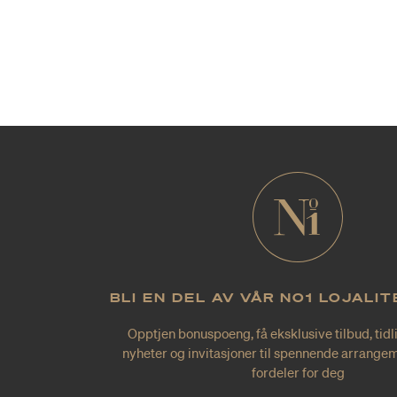
BLI EN DEL AV VÅR NO1 LOJALI
Opptjen bonuspoeng, få eksklusive tilbud, tidl
nyheter og invitasjoner til spennende arrangem
fordeler for deg