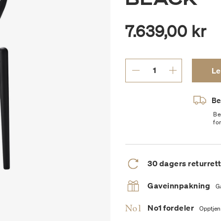
7.639,00 kr
Le
Bes
Be
fo
30 dagers returret
Gaveinnpakning
G
No1 fordeler
Opptjen