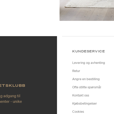
KUNDESERVICE
Levering og avhenting
Retur
Angre en bestilling
TETSKLUBB
Ofte stillte spørsmål
ig adgang til
Kontakt oss
enter - unike
Kjøbsbetingelser
Cookies