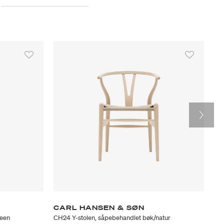
CARL HANSEN & SØN
C
reen
CH24 Y-stolen, såpebehandlet bøk/natur
CH2