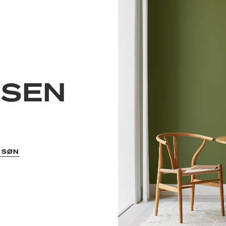
NSEN
N
 SØN