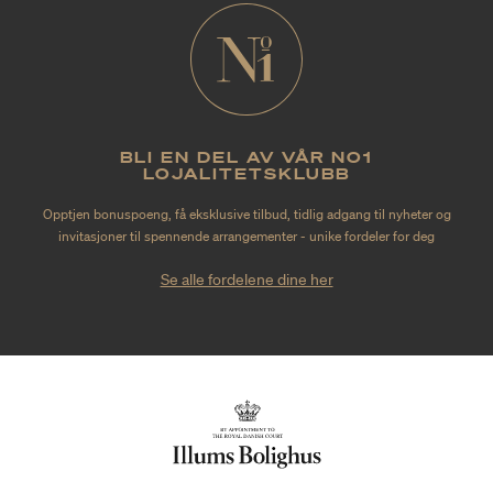
BLI EN DEL AV VÅR NO1
LOJALITETSKLUBB
Opptjen bonuspoeng, få eksklusive tilbud, tidlig adgang til nyheter og
invitasjoner til spennende arrangementer - unike fordeler for deg
Se alle fordelene dine her