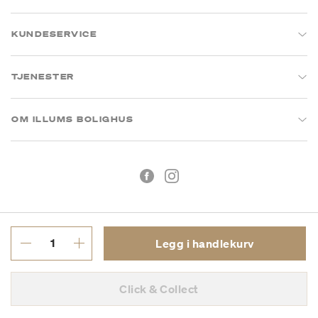
KUNDESERVICE
TJENESTER
OM ILLUMS BOLIGHUS
Legg i handlekurv
Kjøpsbetingelser
Personvern
Click & Collect
MVA: 993 075 930