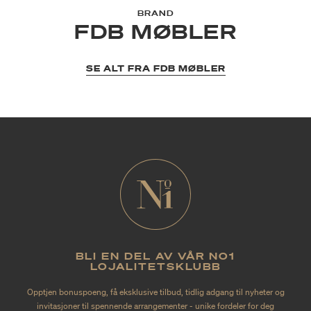
BRAND
FDB MØBLER
SE ALT FRA FDB MØBLER
BLI EN DEL AV VÅR NO1
LOJALITETSKLUBB
Opptjen bonuspoeng, få eksklusive tilbud, tidlig adgang til nyheter og
invitasjoner til spennende arrangementer - unike fordeler for deg