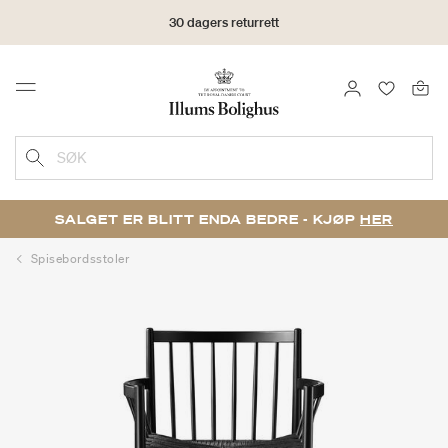
30 dagers returrett
LOGG INN
FAVORIT
Menu
SØK
SALGET ER BLITT ENDA BEDRE - KJØP
HER
Spisebordsstoler