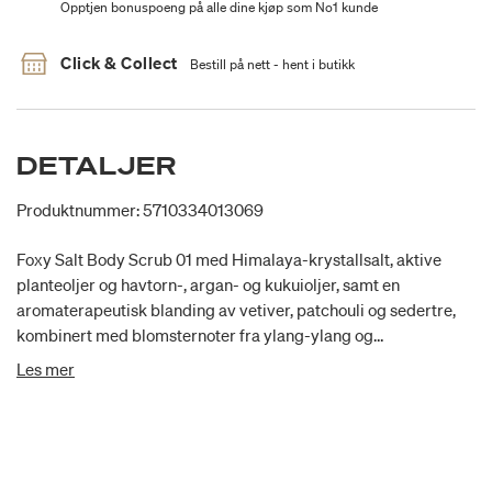
Opptjen bonuspoeng på alle dine kjøp som No1 kunde
Click & Collect
Bestill på nett - hent i butikk
DETALJER
Produktnummer: 5710334013069
Foxy Salt Body Scrub 01 med Himalaya-krystallsalt, aktive
planteoljer og havtorn-, argan- og kukuioljer, samt en
aromaterapeutisk blanding av vetiver, patchouli og sedertre,
kombinert med blomsternoter fra ylang-ylang og
rosegeranium fra Karmameju. Inneholder 300 ml.
Les mer