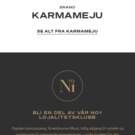
BRAND
KARMAMEJU
SE ALT FRA KARMAMEJU
BLI EN DEL AV VÅR NO1
LOJALITETSKLUBB
Opptjen bonuspoeng, få eksklusive tilbud, tidlig adgang til nyheter og
invitasjoner til spennende arrangementer - unike fordeler for deg