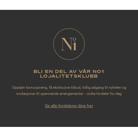
BLI EN DEL AV VÅR NO1
LOJALITETSKLUBB
Opptjen bonuspoeng, få eksklusive tilbud, tidlig adgang til nyheter og
invitasjoner til spennende arrangementer - unike fordeler for deg
Se alle fordelene dine her