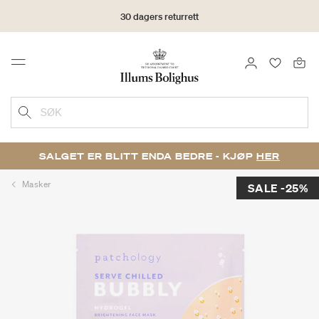
30 dagers returrett
LOGG INN
FAVORIT
Menu
SØK
SALGET ER BLITT ENDA BEDRE - KJØP
HER
Masker
SALE -25%