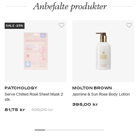
Anbefalte produkter
SALE -25%
PATCHOLOGY
MOLTON BROWN
Serve Chilled Rosé Sheet Mask 2
Jasmine & Sun Rose Body Lotion
stk.
395,00 kr
Prisen er nedsatt fra
til
81,75 kr
109,00 kr