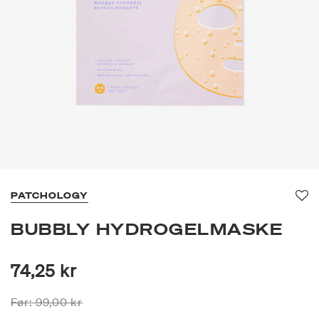
PATCHOLOGY
Fav
BUBBLY HYDROGELMASKE
74,25 kr
Prisen er nedsatt fra
til
Før:
99,00 kr