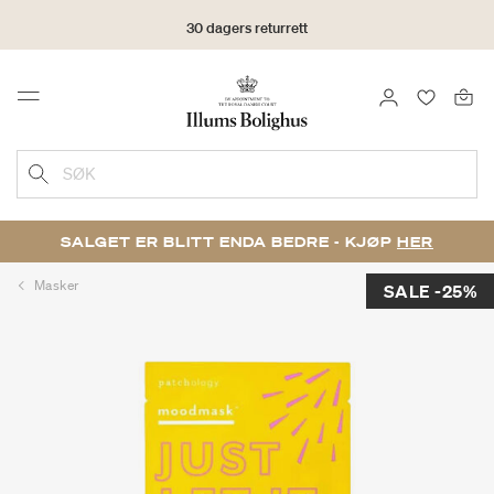
30 dagers returrett
LOGG INN
FAVORIT
Menu
SØK
SALGET ER BLITT ENDA BEDRE - KJØP
HER
Masker
SALE -25%