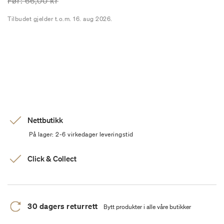
Prisen er nedsatt fra
til
Før:
66,00 kr
Tilbudet gjelder t.o.m. 16. aug 2026.
Nettbutikk
På lager: 2-6 virkedager leveringstid
Click & Collect
30 dagers returrett
Bytt produkter i alle våre butikker