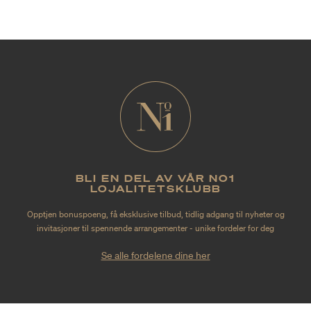
BLI EN DEL AV VÅR NO1
LOJALITETSKLUBB
Opptjen bonuspoeng, få eksklusive tilbud, tidlig adgang til nyheter og
invitasjoner til spennende arrangementer - unike fordeler for deg
Se alle fordelene dine her