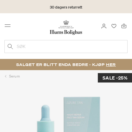
30 dagers returrett
LOGG INN
FAVORIT
Menu
SØK
SALGET ER BLITT ENDA BEDRE - KJØP
HER
Serum
SALE -25%