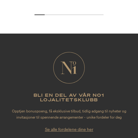
BLI EN DEL AV VÅR NO1
LOJALITETSKLUBB
Opptjen bonuspoeng, få eksklusive tilbud, tidlig adgang til nyheter og
invitasjoner til spennende arrangementer - unike fordeler for deg
Se alle fordelene dine her