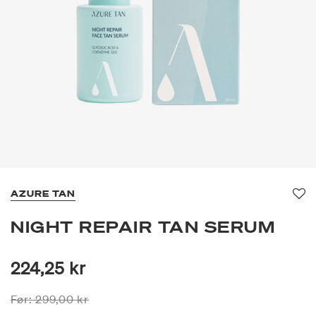
AZURE TAN
Fav
NIGHT REPAIR TAN SERUM
224,25 kr
Prisen er nedsatt fra
til
Før:
299,00 kr