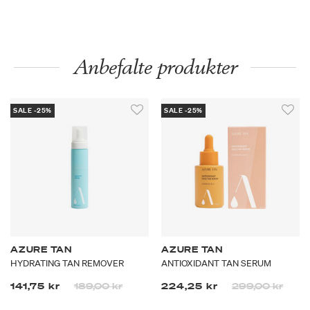
Anbefalte produkter
SALE -25%
SALE -25%
AZURE TAN
AZURE TAN
HYDRATING TAN REMOVER
ANTIOXIDANT TAN SERUM
Prisen er nedsatt fra
til
Prisen er nedsa
til
141,75 kr
189,00 kr
224,25 kr
299,00 kr