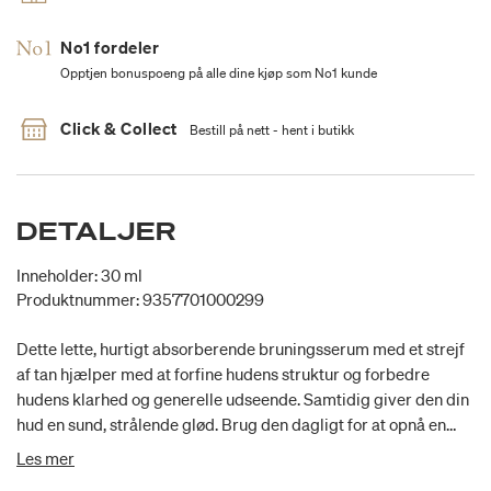
No1 fordeler
Opptjen bonuspoeng på alle dine kjøp som No1 kunde
Click & Collect
Bestill på nett - hent i butikk
DETALJER
Inneholder: 30 ml
Produktnummer: 9357701000299
Dette lette, hurtigt absorberende bruningsserum med et strejf
af tan hjælper med at forfine hudens struktur og forbedre
hudens klarhed og generelle udseende. Samtidig giver den din
hud en sund, strålende glød. Brug den dagligt for at opnå en
gradvis glød og for at opnå hudplejefordele. Tilført de aktive
Les mer
ingredienser: Glycolic Acid, Coenzyme Q10