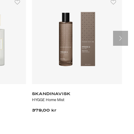
SKANDINAVISK
V
HYGGE Home Mist
Nor
379,00 kr
27