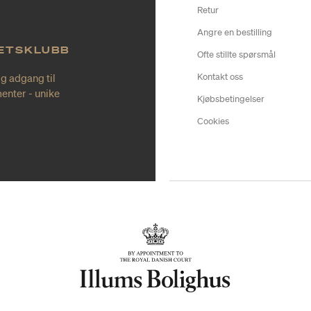
Retur
Angre en bestilling
TETSKLUBB
Ofte stillte spørsmål
ig adgang til
Kontakt oss
enter - unike
Kjøbsbetingelser
Cookies