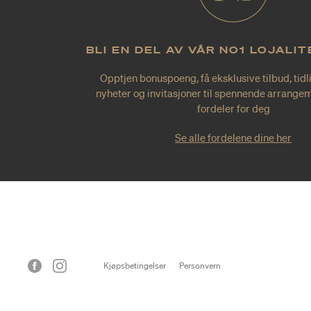
BLI EN DEL AV VÅR NO1 LOJALI
Opptjen bonuspoeng, få eksklusive tilbud, tidl
nyheter og invitasjoner til spennende arrangem
fordeler for deg
Se alle fordelene dine her
Kjøpsbetingelser
Personvern