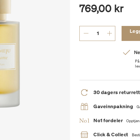
769,00 kr
Legg 
Ne
På
le
30 dagers returret
Gaveinnpakning
G
No1 fordeler
Opptjen
Click & Collect
Besti