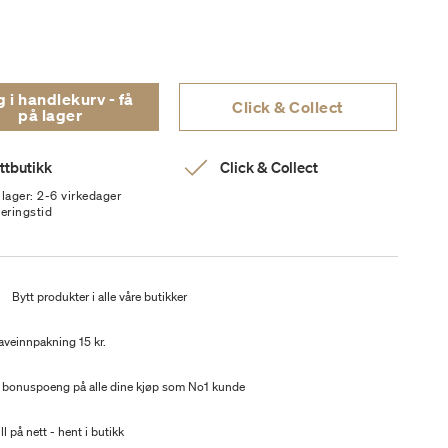
i handlekurv - få
Click & Collect
på lager
ttbutikk
Click & Collect
 lager: 2-6 virkedager
veringstid
t
Bytt produkter i alle våre butikker
aveinnpakning 15 kr.
 bonuspoeng på alle dine kjøp som No1 kunde
ll på nett - hent i butikk