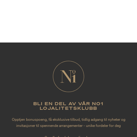
BLI EN DEL AV VÅR NO1
LOJALITETSKLUBB
Opptjen bonuspoeng, få eksklusive tilbud, tidlig adgang til nyheter og
invitasjoner til spennende arrangementer - unike fordeler for deg