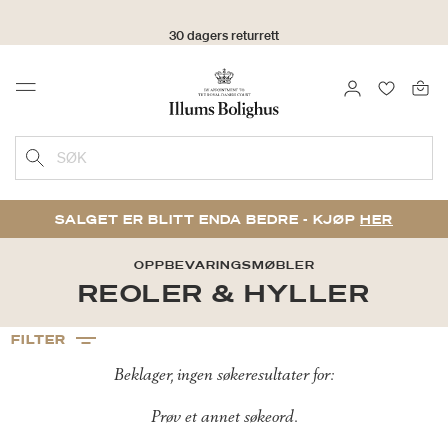
30 dagers returrett
LOGG INN
FAVORIT
Menu
SØK
SALGET ER BLITT ENDA BEDRE - KJØP
HER
OPPBEVARINGSMØBLER
REOLER & HYLLER
FILTER
Beklager, ingen søkeresultater for:
Prøv et annet søkeord.