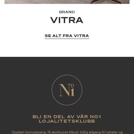
BRAND
VITRA
SE ALT FRA VITRA
BLI EN DEL AV VÅR NO1
LOJALITETSKLUBB
Opptjen bonuspoeng, få eksklusive tilbud, tidlig adgang til nyheter og