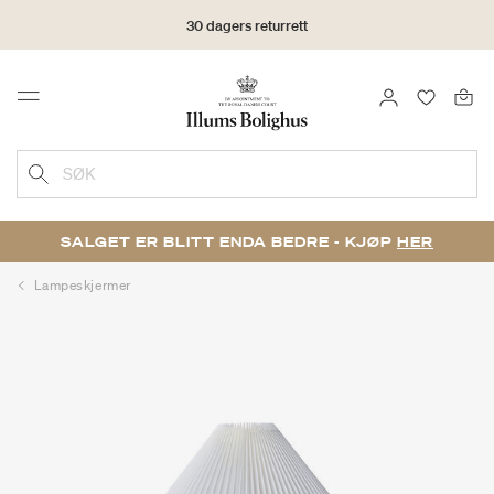
30 dagers returrett
LOGG INN
FAVORIT
Menu
SØK
SALGET ER BLITT ENDA BEDRE - KJØP
HER
Lampeskjermer