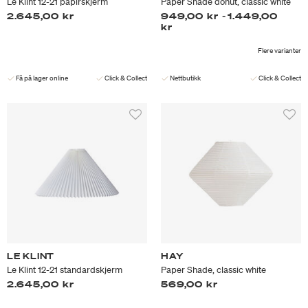
Le Klint 12-21 papirskjerm
Paper Shade donut, classic white
2.645,00 kr
949,00 kr
-
1.449,00
kr
Flere varianter
Få på lager online
Click & Collect
Nettbutikk
Click & Collect
LE KLINT
HAY
Le Klint 12-21 standardskjerm
Paper Shade, classic white
2.645,00 kr
569,00 kr