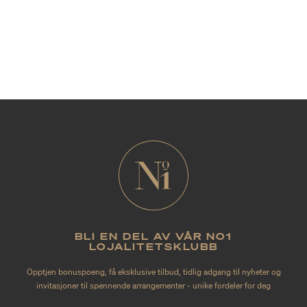
BLI EN DEL AV VÅR NO1
LOJALITETSKLUBB
Opptjen bonuspoeng, få eksklusive tilbud, tidlig adgang til nyheter og
invitasjoner til spennende arrangementer - unike fordeler for deg