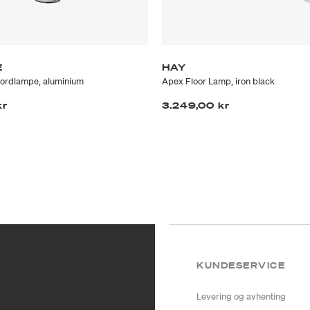
E
HAY
bordlampe, aluminium
Apex Floor Lamp, iron black
kr
3.249,00 kr
KUNDESERVICE
Levering og avhenting