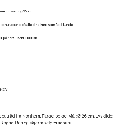
aveinnpakning 15 kr.
 bonuspoeng på alle dine kjøp som No1 kunde
ll på nett - hent i butikk
1607
t tråd fra Northern. Farge: beige. Mål: Ø 26 cm. Lyskilde:
Rogne. Ben og skjerm selges separat.