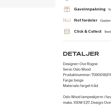
Gaveinnpakning
G
No1 fordeler
Opptjen
Click & Collect
Besti
DETALJER
Designer: Ove Rogne
Serie: Oslo Wood
Produktnummer: 709001821
Farge: beige
Materiale: farget tråd
Oslo Wood lampeskjerm i farge
maks. 100W E27. Design: Ove 