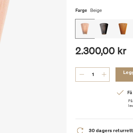
Farge
Beige
2.300,00 kr
Legg 
Få
På
le
30 dagers returret