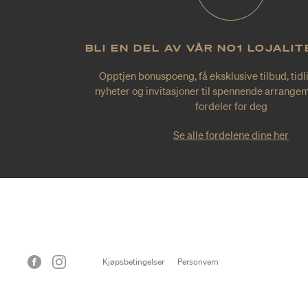
BLI EN DEL AV VÅR NO1 LOJALI
Opptjen bonuspoeng, få eksklusive tilbud, tidl
nyheter og invitasjoner til spennende arrangem
fordeler for deg
Se alle fordelene dine her
Kjøpsbetingelser
Personvern