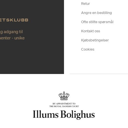
Retur
Angre en bestilling
TETSKLUBB
Ofte stillte spørsmål
ig adgang til
Kontakt oss
enter - unike
Kjøbsbetingelser
Cookies