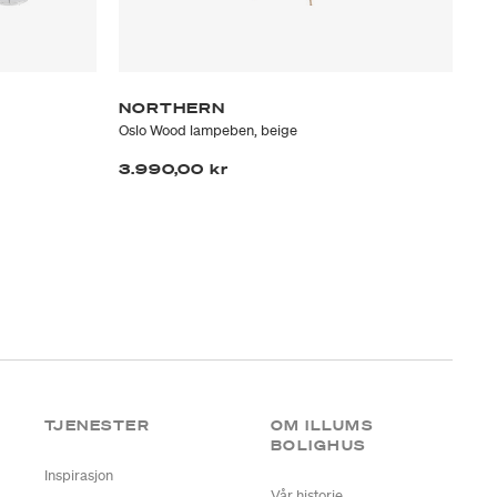
NORTHERN
F
Oslo Wood lampeben, beige
Par
3.990,00 kr
1.
TJENESTER
OM ILLUMS
BOLIGHUS
Inspirasjon
Vår historie