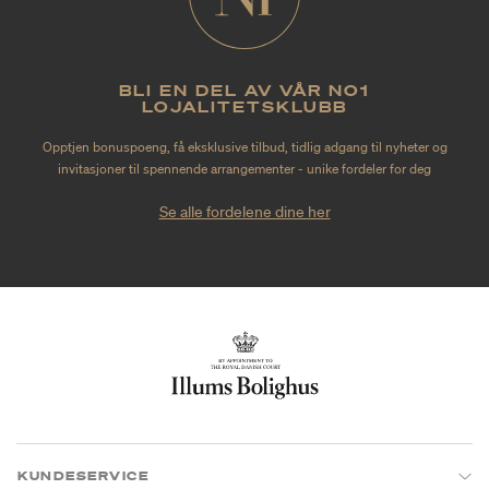
BLI EN DEL AV VÅR NO1
LOJALITETSKLUBB
Opptjen bonuspoeng, få eksklusive tilbud, tidlig adgang til nyheter og
invitasjoner til spennende arrangementer - unike fordeler for deg
Se alle fordelene dine her
KUNDESERVICE