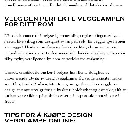
transformere ethvert rom fra det alminnelige til det ekstraordinære.
VELG DEN PERFEKTE VEGGLAMPEN
FOR DITT ROM
Når det kommer til å belyse hjemmet ditt, er plasseringen av lyset
nesten like viktig som designet av lampen selv. En vegglampe i stuen
kan legge til både atmosfære og funksjonalitet, skape en varm og
innbydende atmosfære. På den annen side kan en vegglampe soverom
tilby mykt, beroligende lys som er perfekt for avslapning.
Uansett området du ønsker å belyse, har Illums Bolighus et
imponerende utvalg av design vegglamper fra verdenskjente merker
som Flos, Louis Poulsen, Muuto, og mange flere. Hver vegglampe
design er nøye utvalgt for sin kvalitet, holdbarhet og estetikk, slik at
du kan være sikker på at du investerer i et produkt som vil vare i
årevis.
TIPS FOR Å KJØPE DESIGN
VEGGLAMPE ONLINE: