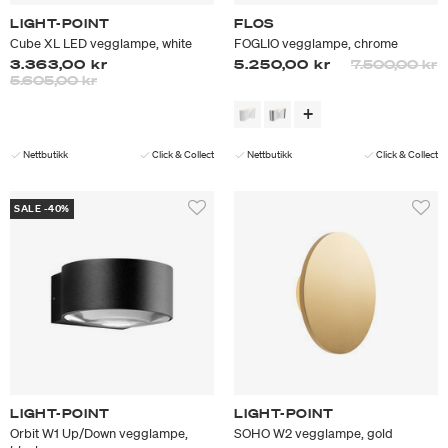
LIGHT-POINT
FLOS
Cube XL LED vegglampe, white
FOGLIO vegglampe, chrome
Prisen er ned
ti
3.363,00 kr
5.250,00 kr
7.500,00 kr
Prisen er nedsatt fra
til
5.605,00 kr
Nettbutikk
Click & Collect
Nettbutikk
Click & Collect
SALE -40%
LIGHT-POINT
LIGHT-POINT
Orbit W1 Up/Down vegglampe,
SOHO W2 vegglampe, gold