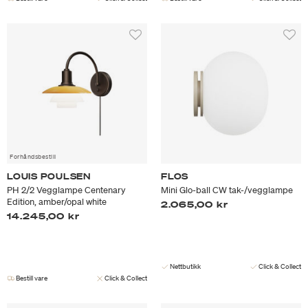
Forhåndsbestill
LOUIS POULSEN
FLOS
PH 2/2 Vegglampe Centenary
Mini Glo-ball CW tak-/vegglampe
Edition, amber/opal white
2.065,00 kr
14.245,00 kr
Nettbutikk
Click & Collect
Bestill vare
Click & Collect