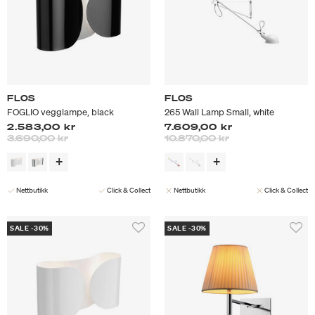
FLOS
FLOS
FOGLIO vegglampe, black
265 Wall Lamp Small, white
2.583,00 kr
7.609,00 kr
Prisen er nedsatt fra
til
Prisen er nedsatt fra
til
3.690,00 kr
10.870,00 kr
Nettbutikk
Click & Collect
Nettbutikk
Click & Collect
SALE -30%
SALE -30%