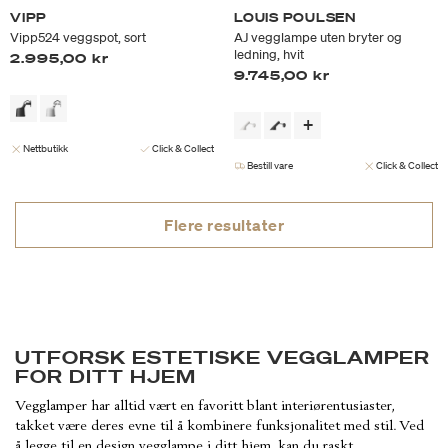
VIPP
LOUIS POULSEN
Vipp524 veggspot, sort
AJ vegglampe uten bryter og
ledning, hvit
2.995,00 kr
9.745,00 kr
Nettbutikk
Click & Collect
Bestill vare
Click & Collect
Flere resultater
UTFORSK ESTETISKE VEGGLAMPER
FOR DITT HJEM
Vegglamper har alltid vært en favoritt blant interiørentusiaster,
takket være deres evne til å kombinere funksjonalitet med stil. Ved
å legge til en design vegglampe i ditt hjem, kan du raskt