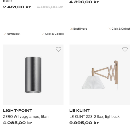
black
4.390,00 kr
Prisen er nedsatt fra
til
2.451,00 kr
4.085,00 kr
Bestill vare
Click & Collect
Nettbutikk
Click & Collect
LIGHT-POINT
LE KLINT
ZERO W1 vegglampe, titan
LE KLINT 223-2 Sax, light oak
4.085,00 kr
9.995,00 kr