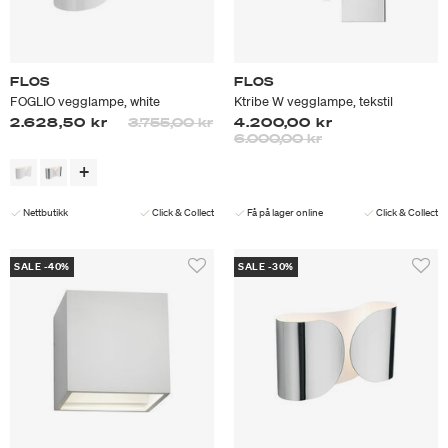
FLOS
FLOS
FOGLIO vegglampe, white
Ktribe W vegglampe, tekstil
Prisen er nedsatt fra
til
2.628,50 kr
3.755,00 kr
4.200,00 kr
Prisen er nedsatt fra
til
6.000,00 kr
Nettbutikk
Click & Collect
Få på lager online
Click & Collect
SALE -40%
SALE -30%