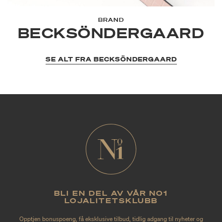
BRAND
BECKSÖNDERGAARD
SE ALT FRA BECKSÖNDERGAARD
BLI EN DEL AV VÅR NO1
LOJALITETSKLUBB
Opptjen bonuspoeng, få eksklusive tilbud, tidlig adgang til nyheter og