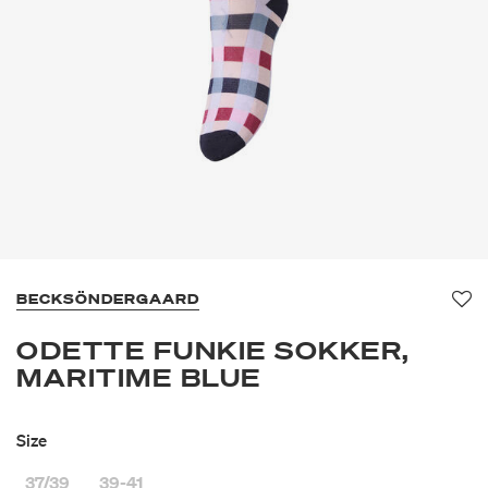
BECKSÖNDERGAARD
Fav
ODETTE FUNKIE SOKKER,
MARITIME BLUE
Size
37/39
39-41