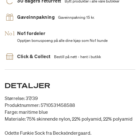
30 dagers returrett
Bytt produkter i alle våre butikker
Gaveinnpakning
Gaveinnpakning 15 kr.
No1 fordeler
Opptjen bonuspoeng på alle dine kjøp som No1 kunde
Click & Collect
Bestill på nett - hent i butikk
DETALJER
Størrelse: 37/39
Produktnummer: 5710531458588
Farge: maritime blue
Materiale: 75% skinnende nylon, 22% polyamid, 22% polyamid
Odette Funkie Sock fra Becksöndergaard.