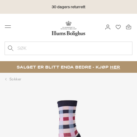
30 dagers returrett
LOGG INN
FAVORIT
Menu
SØK
SALGET ER BLITT ENDA BEDRE - KJØP
HER
Sokker