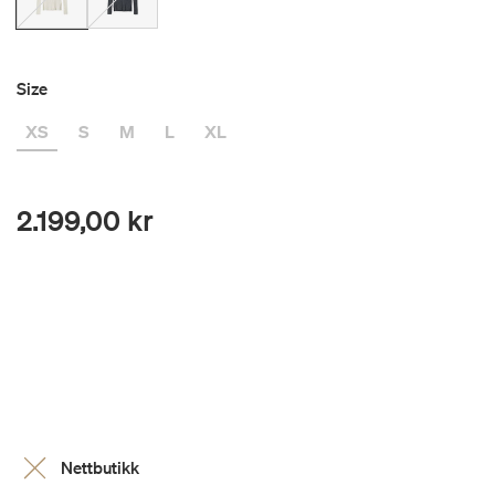
Size
XS
S
M
L
XL
2.199,00 kr
Nettbutikk