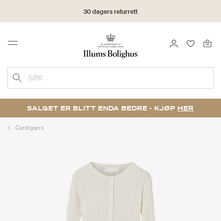
30 dagers returrett
LOGG INN
FAVORIT
Menu
SØK
SALGET ER BLITT ENDA BEDRE - KJØP
HER
Cardigans