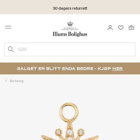
30 dagers returrett
LOGG INN
FAVORIT
Menu
SØK
SALGET ER BLITT ENDA BEDRE - KJØP
HER
Anheng