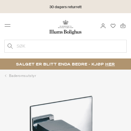
30 dagers returrett
LOGG INN
FAVORIT
Menu
SØK
SALGET ER BLITT ENDA BEDRE - KJØP
HER
Baderomsutstyr