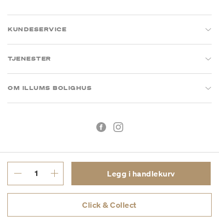
KUNDESERVICE
TJENESTER
OM ILLUMS BOLIGHUS
Legg i handlekurv
Kjøpsbetingelser
Personvern
Click & Collect
MVA: 993 075 930