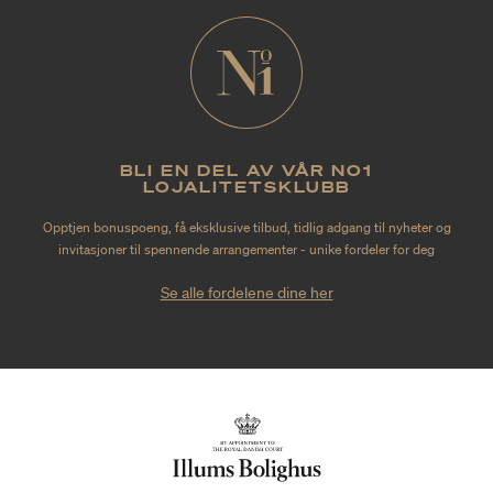
BLI EN DEL AV VÅR NO1
LOJALITETSKLUBB
Opptjen bonuspoeng, få eksklusive tilbud, tidlig adgang til nyheter og
invitasjoner til spennende arrangementer - unike fordeler for deg
Se alle fordelene dine her