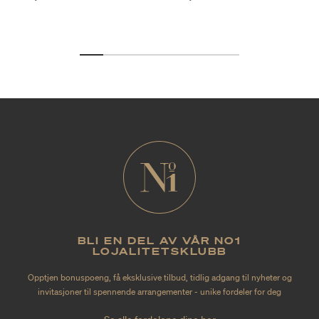
BLI EN DEL AV VÅR NO1
LOJALITETSKLUBB
Opptjen bonuspoeng, få eksklusive tilbud, tidlig adgang til nyheter og
invitasjoner til spennende arrangementer - unike fordeler for deg