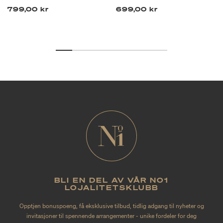
799,00 kr
699,00 kr
BLI EN DEL AV VÅR NO1
LOJALITETSKLUBB
Opptjen bonuspoeng, få eksklusive tilbud, tidlig adgang til nyheter og
invitasjoner til spennende arrangementer - unike fordeler for deg