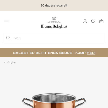
30 dagers returrett
LOGG INN
FAVORIT
Menu
SØK
SALGET ER BLITT ENDA BEDRE - KJØP
HER
Gryter