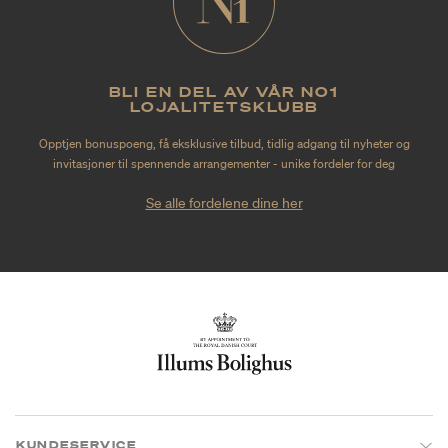
BLI EN DEL AV VÅR NO1
LOJALITETSKLUBB
Opptjen bonuspoeng, få eksklusive tilbud, tidlig adgang til nyheter og
invitasjoner til spennende arrangementer - unike fordeler for deg
Se alle fordelene dine her
KUNDESERVICE