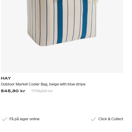
HAY
Outdoor Market Cooler Bag, beige with blue stripe
Prisen er nedsatt fra
til
545,30 kr
779,00 kr
Få på lager online
Click & Collect