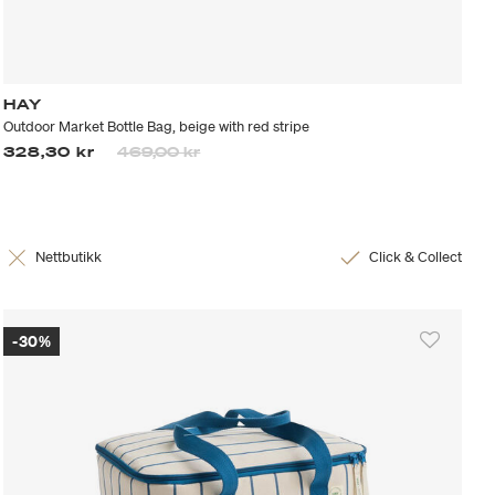
HAY
Outdoor Market Bottle Bag, beige with red stripe
Prisen er nedsatt fra
til
328,30 kr
469,00 kr
Nettbutikk
Click & Collect
-30%