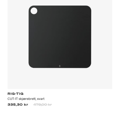
RIG-TIG
CUT-IT skjærebrett, svart
Prisen er nedsatt fra
til
335,30 kr
479,00 kr