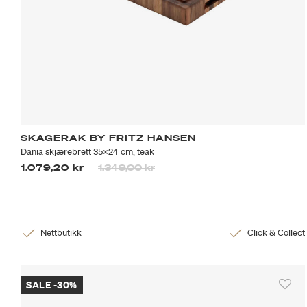
SKAGERAK BY FRITZ HANSEN
Dania skjærebrett 35x24 cm, teak
Prisen er nedsatt fra
til
1.079,20 kr
1.349,00 kr
Nettbutikk
Click & Collect
SALE -30%