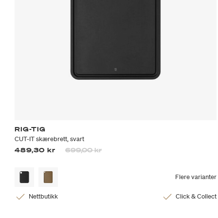
RIG-TIG
CUT-IT skærebrett, svart
Prisen er nedsatt fra
til
489,30 kr
699,00 kr
Flere varianter
Nettbutikk
Click & Collect