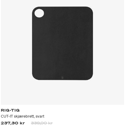
RIG-TIG
CUT-IT skjærebrett, svart
Prisen er nedsatt fra
til
237,30 kr
339,00 kr