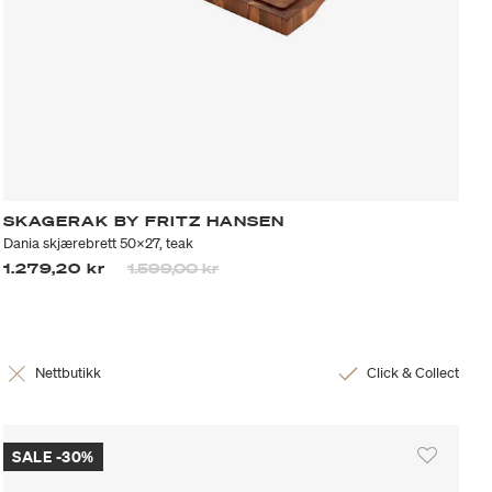
SKAGERAK BY FRITZ HANSEN
Dania skjærebrett 50x27, teak
Prisen er nedsatt fra
til
1.279,20 kr
1.599,00 kr
Nettbutikk
Click & Collect
SALE -30%