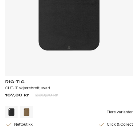
RIG-TIG
CUT-IT skjærebrett, svart
Prisen er nedsatt fra
til
167,30 kr
239,00 kr
Flere varianter
Nettbutikk
Click & Collect