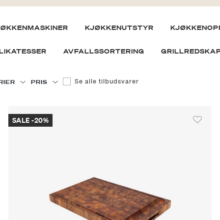
JØKKENMASKINER
KJØKKENUTSTYR
KJØKKENOP
LIKATESSER
AVFALLSSORTERING
GRILLREDSKA
Filtrer etter null: Se alle tilbudsvarer
Se alle tilbudsvarer
RIER
PRIS
SALE -20%