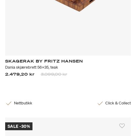
SKAGERAK BY FRITZ HANSEN
Dania skjærebrett 56x35, teak
Prisen er nedsatt fra
til
2.479,20 kr
3.099,00 kr
Nettbutikk
Click & Collect
SALE -30%