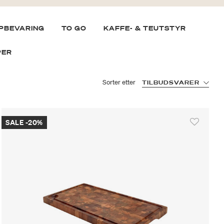
PBEVARING
TO GO
KAFFE- & TEUTSTYR
PER
Sorter etter
TILBUDSVARER
SALE -20%