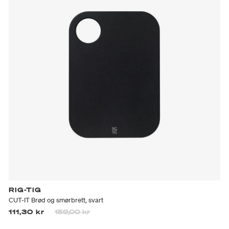
RIG-TIG
CUT-IT Brød og smørbrett, svart
Prisen er nedsatt fra
til
111,30 kr
159,00 kr