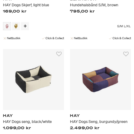
HAY Dogs Skjerf, light blue
Hundehalsbånd S/M, brown
169,00 kr
795,00 kr
S/M
L/XL
Nettbutikk
Click & Collect
Nettbutikk
Click & Collect
HAY
HAY
HAY Dogs seng, black/white
HAY Dogs Seng, burgundy/green
1.099,00 kr
2.499,00 kr