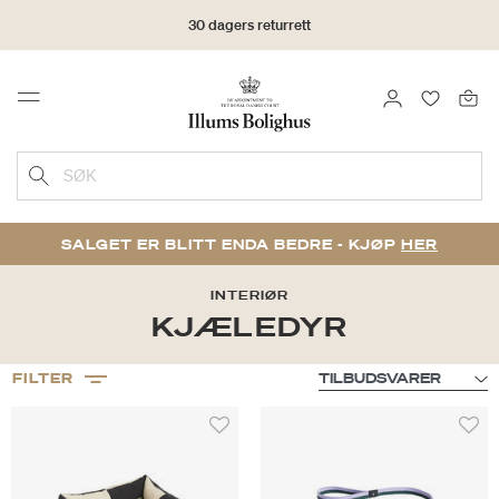
30 dagers returrett
LOGG INN
FAVORIT
Menu
SØK
SALGET ER BLITT ENDA BEDRE - KJØP
HER
INTERIØR
KJÆLEDYR
FILTER