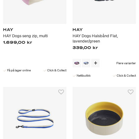
HAY
HAY
HAY Dogs seng zip, multi
HAY Dogs Halsbånd Flat,
lavender/green
1.699,00 kr
339,00 kr
Flere varianter
Få på lager online
Click & Collect
Nettbutikk
Click & Collect