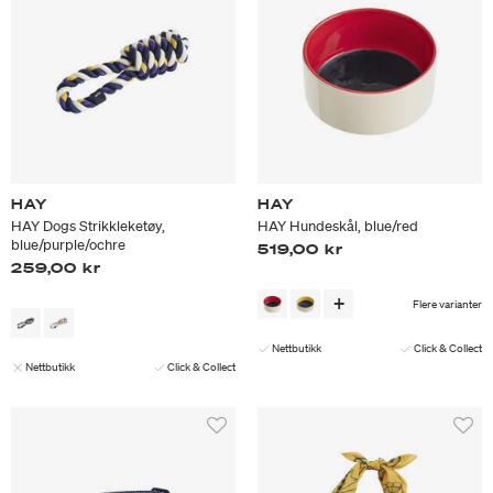
HAY
HAY
HAY Dogs Strikkleketøy,
HAY Hundeskål, blue/red
blue/purple/ochre
519,00 kr
259,00 kr
Flere varianter
Nettbutikk
Click & Collect
Nettbutikk
Click & Collect