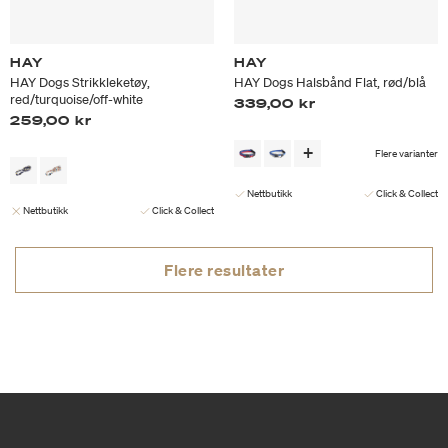
HAY
HAY
HAY Dogs Strikkleketøy,
HAY Dogs Halsbånd Flat, rød/blå
red/turquoise/off-white
339,00 kr
259,00 kr
Flere varianter
Nettbutikk
Click & Collect
Nettbutikk
Click & Collect
Flere resultater