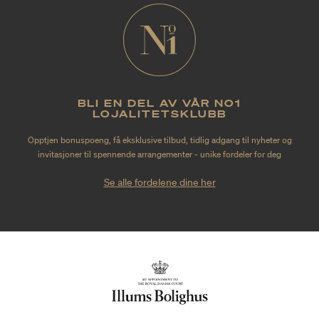
BLI EN DEL AV VÅR NO1
LOJALITETSKLUBB
Opptjen bonuspoeng, få eksklusive tilbud, tidlig adgang til nyheter og
invitasjoner til spennende arrangementer - unike fordeler for deg
Se alle fordelene dine her