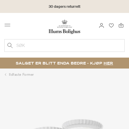
30 dagers returrett
LOGG INN
FAVORIT
Menu
SØK
SALGET ER BLITT ENDA BEDRE - KJØP
HER
Ildfaste Former