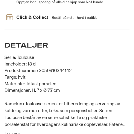
Opptjen bonuspoeng på alle dine kjøp som No1 kunde
Click & Collect
Bestill på nett - hent i butikk
DETALJER
Serie: Toulouse
Inneholder: 18 cl
Produktnummer: 3050910344142
Farge: hvit
Materiale: ildfast porselen
Dimensjoner: H: 7 x Ø 7,7 cm
Ramekin i Toulouse-serien for tilberedning og servering av
kalde og varme retter, f.eks. som porsjonsboller. Serien
Toulouse består av en serie sofistikerte og praktiske
porselensfat for hverdagens kulinariske opplevelser. Fatene
har en elegant plissering som er blitt en ikonisk del av Pillivuyts
Les mer