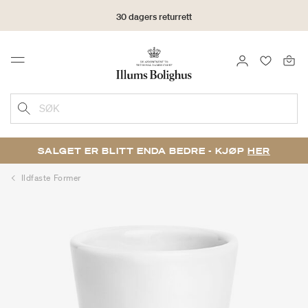
30 dagers returrett
LOGG INN
FAVORIT
Menu
SØK
SALGET ER BLITT ENDA BEDRE - KJØP
HER
Ildfaste Former